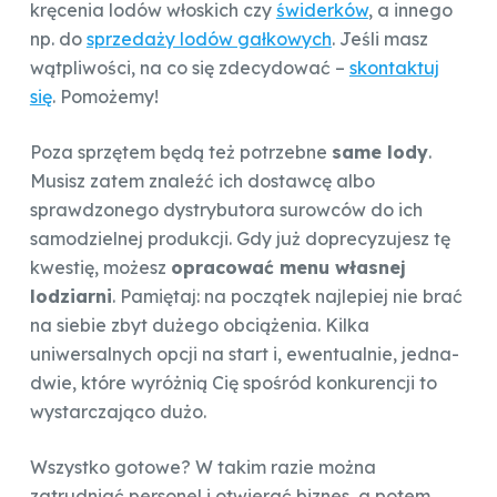
kręcenia lodów włoskich czy
świderków
, a innego
np. do
sprzedaży lodów gałkowych
. Jeśli masz
wątpliwości, na co się zdecydować –
skontaktuj
się
. Pomożemy!
Poza sprzętem będą też potrzebne
same lody
.
Musisz zatem znaleźć ich dostawcę albo
sprawdzonego dystrybutora surowców do ich
samodzielnej produkcji. Gdy już doprecyzujesz tę
kwestię, możesz
opracować menu własnej
lodziarni
. Pamiętaj: na początek najlepiej nie brać
na siebie zbyt dużego obciążenia. Kilka
uniwersalnych opcji na start i, ewentualnie, jedna-
dwie, które wyróżnią Cię spośród konkurencji to
wystarczająco dużo.
Wszystko gotowe? W takim razie można
zatrudniać personel i otwierać biznes, a potem